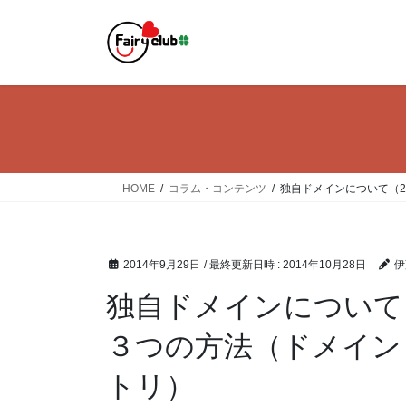
コ
ナ
ン
ビ
テ
ゲ
ン
ー
ツ
シ
へ
ョ
ス
ン
キ
に
ッ
移
HOME
コラム・コンテンツ
独自ドメインについて（
プ
動
2014年9月29日
/ 最終更新日時 :
2014年10月28日
伊
独自ドメインについて
３つの方法（ドメイン
トリ）