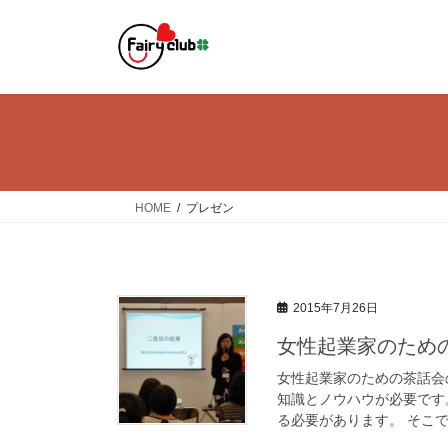
コ
ナ
ン
ビ
テ
ゲ
ン
ー
ツ
シ
へ
ョ
ス
ン
キ
に
ッ
移
HOME
プレゼン
プ
動
2015年7月26日
女性起業家のため
女性起業家のための茶話会
知識とノウハウが必要です
る必要があります。 そこで