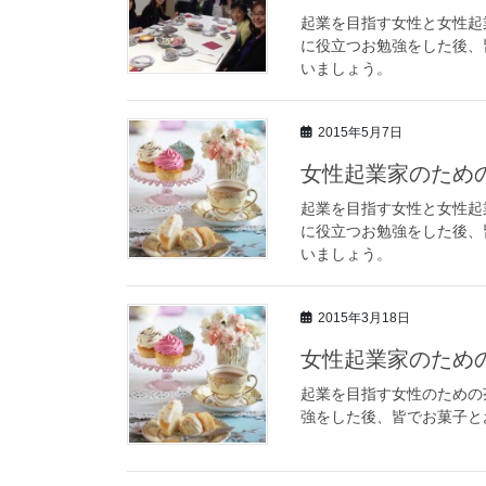
起業を目指す女性と女性起
に役立つお勉強をした後、
いましょう。
2015年5月7日
女性起業家のため
起業を目指す女性と女性起
に役立つお勉強をした後、
いましょう。
2015年3月18日
女性起業家のため
起業を目指す女性のための
強をした後、皆でお菓子と