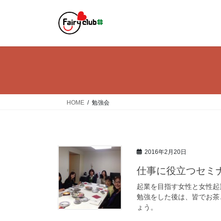
コ
ナ
ン
ビ
テ
ゲ
ン
ー
ツ
シ
へ
ョ
ス
ン
キ
に
ッ
移
HOME
勉強会
プ
動
2016年2月20日
仕事に役立つセミ
起業を目指す女性と女性起
勉強をした後は、皆でお茶
ょう。