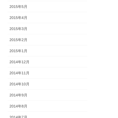
2015年5月
2015年4月
2015年3月
2015年2月
2015年1月
2014年12月
2014年11月
2014年10月
2014年9月
2014年8月
2014年7月