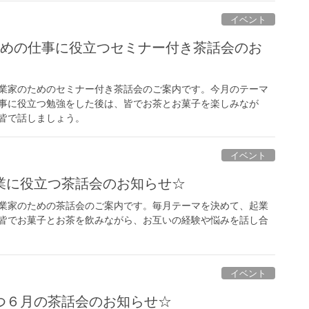
イベント
ための仕事に役立つセミナー付き茶話会のお
業家のためのセミナー付き茶話会のご案内です。今月のテーマ
事に役立つ勉強をした後は、皆でお茶とお菓子を楽しみなが
皆で話しましょう。
イベント
業に役立つ茶話会のお知らせ☆
業家のための茶話会のご案内です。毎月テーマを決めて、起業
皆でお菓子とお茶を飲みながら、お互いの経験や悩みを話し合
イベント
つ６月の茶話会のお知らせ☆