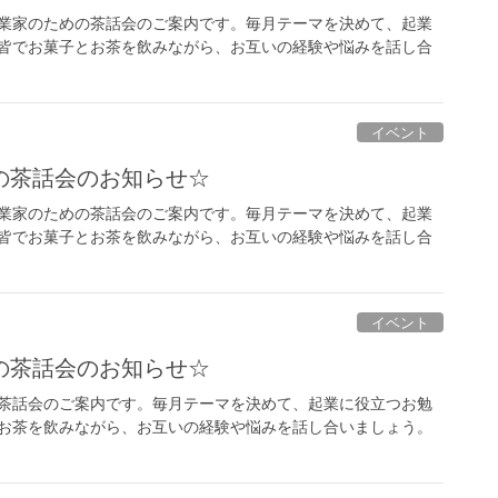
業家のための茶話会のご案内です。毎月テーマを決めて、起業
皆でお菓子とお茶を飲みながら、お互いの経験や悩みを話し合
イベント
の茶話会のお知らせ☆
業家のための茶話会のご案内です。毎月テーマを決めて、起業
皆でお菓子とお茶を飲みながら、お互いの経験や悩みを話し合
イベント
の茶話会のお知らせ☆
茶話会のご案内です。毎月テーマを決めて、起業に役立つお勉
お茶を飲みながら、お互いの経験や悩みを話し合いましょう。