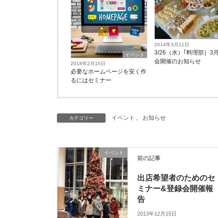
2014年3月11日
3/26（水）｢料理部］3
イベント
会開催のお知らせ
2018年2月15日
必要なホームページを安く作
るにはセミナー
イベント
、
お知らせ
カテゴリー
イベント
前の記事
出店希望者のためのセ
ミナー&登録会開催報
告
2013年12月15日