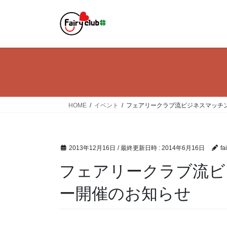
コ
ナ
ン
ビ
テ
ゲ
ン
ー
ツ
シ
へ
ョ
ス
ン
キ
に
ッ
移
HOME
イベント
フェアリークラブ流ビジネスマッチ
プ
動
2013年12月16日
/ 最終更新日時 :
2014年6月16日
fa
フェアリークラブ流ビ
ー開催のお知らせ