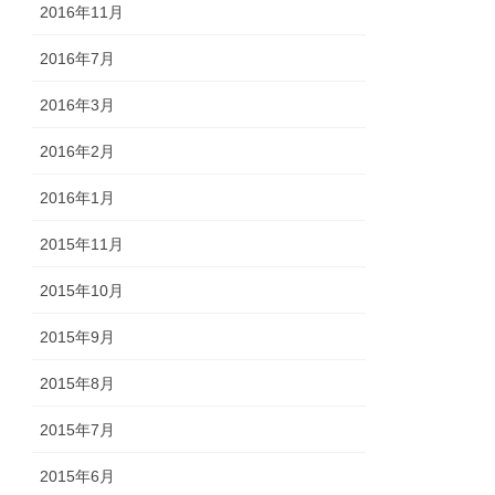
2016年11月
2016年7月
2016年3月
2016年2月
2016年1月
2015年11月
2015年10月
2015年9月
2015年8月
2015年7月
2015年6月