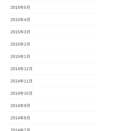
2015年5月
2015年4月
2015年3月
2015年2月
2015年1月
2014年12月
2014年11月
2014年10月
2014年9月
2014年8月
2014年7月