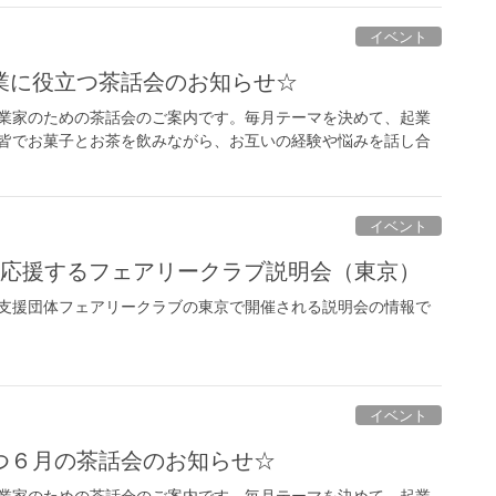
イベント
業に役立つ茶話会のお知らせ☆
業家のための茶話会のご案内です。毎月テーマを決めて、起業
皆でお菓子とお茶を飲みながら、お互いの経験や悩みを話し合
イベント
を応援するフェアリークラブ説明会（東京）
支援団体フェアリークラブの東京で開催される説明会の情報で
イベント
つ６月の茶話会のお知らせ☆
業家のための茶話会のご案内です。毎月テーマを決めて、起業