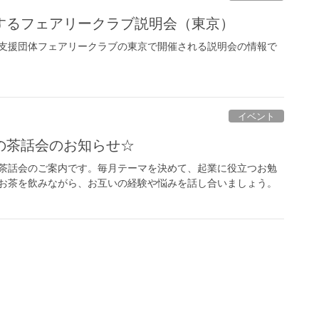
するフェアリークラブ説明会（東京）
支援団体フェアリークラブの東京で開催される説明会の情報で
イベント
の茶話会のお知らせ☆
茶話会のご案内です。毎月テーマを決めて、起業に役立つお勉
お茶を飲みながら、お互いの経験や悩みを話し合いましょう。